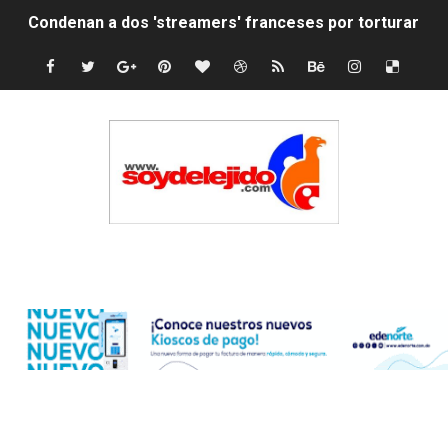
Condenan a dos 'streamers' franceses por torturar has
Nuevo Código Penal: hasta 20 años de cárcel por robo 
La nube sahariana número 14 se ha alejado de Repúblic
Tasa del dólar jueves 06 de agosto de 2026
Indomet pronostica temperaturas de hasta 35 °C para 
JAPY VERDEI MISS MICHELL ROSARIO
Edenorte
JAPY VERDEI MR. EDDY OLIVO (CONTROLANDOELEJID
Playas públicas y hoteles: ¿hasta dónde puede restring
Dólar bajó 9 cts. y era vendido a $58.44; el euro subió a
EDENORTE impulsa el desarrollo energético del Cibao C