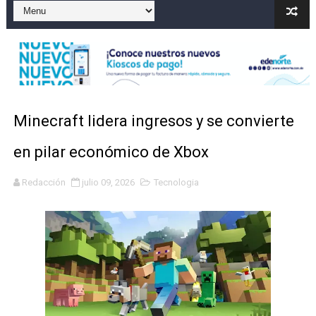
El precio del brent cayó un 7,05 % a 83,77 dólares por 
Un sismo de magnitud 3,4 se registra en una provincia
Incendio en Grecia quema 12,600 hectáreas y obliga a
Pacheman apuesta por la evolución del merengue típi
Minecraft lidera ingresos y se convierte
Un derrumbe en el centro de Cuba deja dos personas m
en pilar económico de Xbox
Redacción
julio 09, 2026
Tecnologia