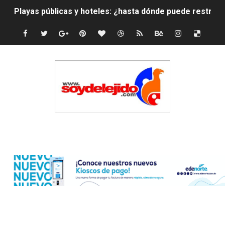
Playas públicas y hoteles: ¿hasta dónde puede restring
Dólar bajó 9 cts. y era vendido a $58.44; el euro subió a
EDENORTE impulsa el desarrollo energético del Cibao C
Medallista olímpica Marileidy Paulino conquista oro en
Dólar bajó 9 cts. y era vendido a $58.53; el euro sigue a
Nuevo Código Penal entra en vigor en República Domin
Edenorte
NY: Ultiman a puñaladas a un dominicano en Long Island
Incendio en tren de Manhattan deja 12 heridos
Gobierno español afirma retorno de 70.000 migrantes 
Operativo en Barahona: desmantelan fábrica de alcohol