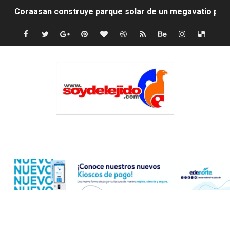
Coraasan construye parque solar de un megavatio para 
Irán apuesta por resistencia en disputa con Estados Un
Dominicana demanda Yankees por 10 millones de dólar
Precio del dólar hoy viernes 7 de agosto de 2026
Un derrumbe en el centro de Cuba deja dos personas m
Condenan a dos 'streamers' franceses por torturar has
Edenorte
Nuevo Código Penal: hasta 20 años de cárcel por robo 
La nube sahariana número 14 se ha alejado de Repúblic
Tasa del dólar jueves 06 de agosto de 2026
Indomet pronostica temperaturas de hasta 35 °C para 