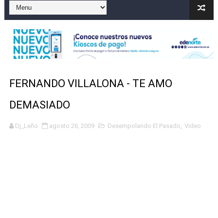
Gobierno español afirma retorno de 70.000 migrantes 
Operativo en Barahona: desmantelan fábrica de alcohol
Autoridades indagan muerte de mujer en La Zurza, Dist
Accidente en Verón deja un motorista fallecido y otra 
FERNANDO VILLALONA - TE AMO
Discusión familiar termina en muerte de un joven en Mo
DEMASIADO
Dj_Leño
agosto 26, 2009
Desempolando El Pasado
,
Video