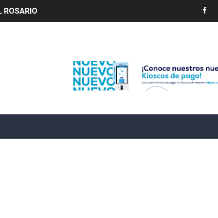
LIVO (CONTROLANDOELEJIDO.COM)
 ¿hasta dónde puede restringirse el acceso de los ciudadan
Edenorte
ido a $58.44; el euro subió a $68.79
ollo energético del Cibao Central con nueva subestación 
dy Paulino conquista oro en JCC
ido a $58.53; el euro sigue a $68.74
en vigor en República Dominicana
un dominicano en Long Island
tan deja 12 heridos
etorno de 70.000 migrantes en Ceuta