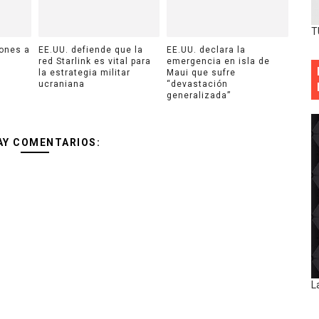
T
ones a
EE.UU. defiende que la
EE.UU. declara la
red Starlink es vital para
emergencia en isla de
la estrategia militar
Maui que sufre
ucraniana
“devastación
generalizada”
AY COMENTARIOS:
L