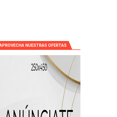
icleta
APROVECHA NUESTRAS OFERTAS
mático entre EEUU e Irán, tras la cancelación de un ataque.
 de “Cosas Locas”