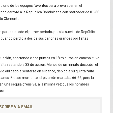
o uno de los equipos favoritos para prevalecer en el
mblor de magnitud 4.8 al sur de Sánchez
ando derrotó a la República Dominicana con marcador de 81-68
as ilegales enfrentarían penas de hasta 10 años de prisión
rto Clemente.
s explosión de tanque de gas en fritura de SFM
 partido desde el primer periodo, pero la suerte de República
, cuando perdió a dos de sus cañones grandes por faltas
aturas de hasta 35 °C para este miércoles
L ROSARIO
actuación, aportando cinco puntos en 18 minutos en cancha, tuvo
falta restando 5:33 de acción. Menos de un minuto después, el
vio obligado a sentarse en el banco, debido a su quinta falta
nicanos. En ese momento, el pizarrón marcaba 66-66, pero la
ó en una sequía ofensiva, a la misma vez que los hombres
ura.
SCRIBE VIA EMAIL