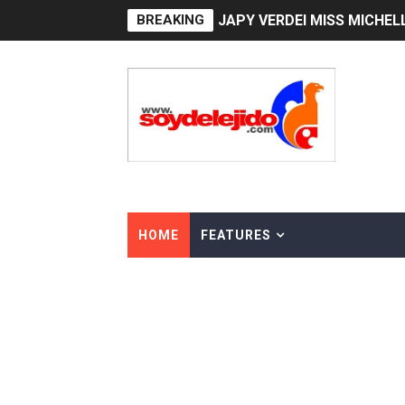
BREAKING
JAPY VERDEI MR. EDDY O
Playas públicas y hoteles:
Dólar bajó 9 cts. y era vend
EDENORTE impulsa el desarr
Medallista olímpica Marilei
Dólar bajó 9 cts. y era vend
HOME
FEATURES
Nuevo Código Penal entra 
NY: Ultiman a puñaladas a 
Incendio en tren de Manhat
Gobierno español afirma r