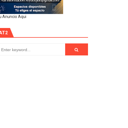
u Anuncio Aqui
AT2