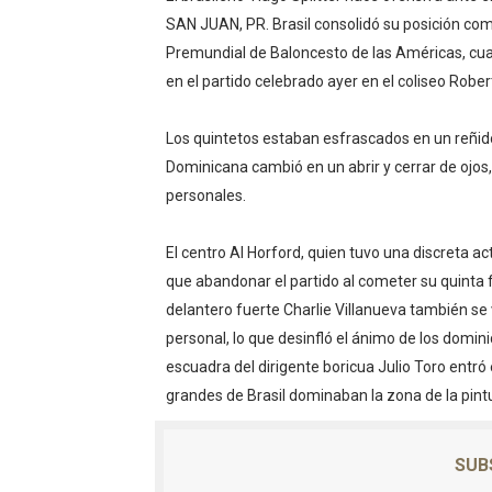
SAN JUAN, PR. Brasil consolidó su posición com
Sismo Samaná: registran te
Premundial de Baloncesto de las Américas, cu
Operadores de rifas y banc
en el partido celebrado ayer en el coliseo Robe
Familia relata angustia tra
Los quintetos estaban esfrascados en un reñido
Dominicana cambió en un abrir y cerrar de ojos
Indomet pronostica temper
personales.
JAPY VERDEI MISS MICHEL
El centro Al Horford, quien tuvo una discreta 
que abandonar el partido al cometer su quinta 
delantero fuerte Charlie Villanueva también se 
personal, lo que desinfló el ánimo de los domi
escuadra del dirigente boricua Julio Toro entr
grandes de Brasil dominaban la zona de la pint
SUB