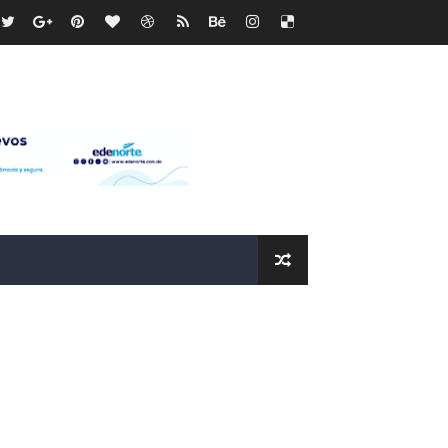
os?
de RD$118 millones y modernización total de la red en Mai