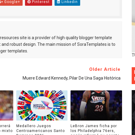
Google+
Pinterest
Linkedin
esources site is a provider of high quality blogger template
 and robust design. The main mission of SoraTemplates is to
gger templates.
T
Older Article
Muere Edward Kennedy, Pilar De Una Saga Histórica
orrerá
Medallero Juegos
LeBron James ficha por
o mixto
Centroamericanos Santo
los Philadelphia 76ers,