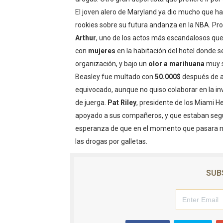
El joven alero de Maryland ya dio mucho que hab
rookies sobre su futura andanza en la NBA. Pr
Arthur
, uno de los actos más escandalosos que
con
mujeres
en la habitación del hotel donde s
organización, y bajo un
olor a marihuana
muy 
Beasley fue multado con
50.000$
después de ad
equivocado, aunque no quiso colaborar en la i
de juerga.
Pat Riley
, presidente de los Miami H
apoyado a sus compañeros, y que estaban seguro
esperanza de que en el momento que pasara 
las drogas por galletas.
SUB