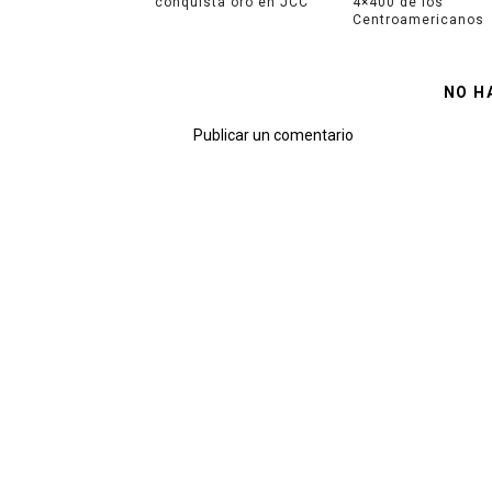
conquista oro en JCC
4×400 de los
Centroamericanos
NO H
Publicar un comentario