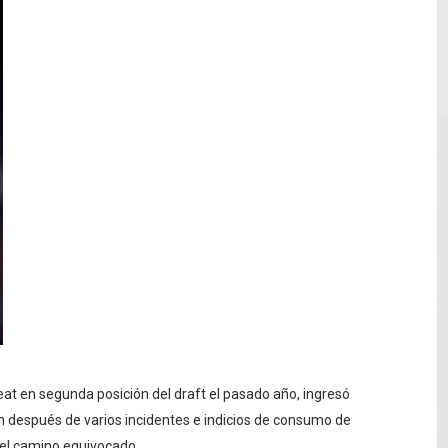
12,600 hectáreas y obliga a nuevas evacuaciones
volución del merengue típico moderno con el lanzamiento
dido a $58.62; el euro sigue a $68.74
 franceses por torturar hasta la muerte a su colega en di
20 años de cárcel por robo de celulares
eat en segunda posición del draft el pasado año, ingresó
n después de varios incidentes e indicios de consumo de
r el camino equivocado.