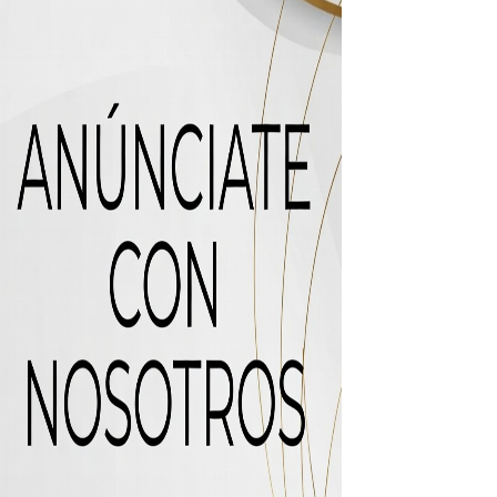
 de “Cosas Locas”
recto