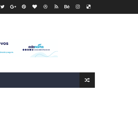
ras
os?
de RD$118 millones y modernización total de la red en Mai