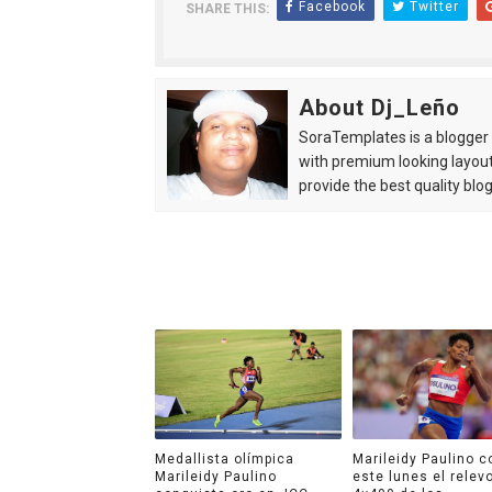
Facebook
Twitter
SHARE THIS:
About Dj_Leño
SoraTemplates is a blogger r
with premium looking layout
provide the best quality blo
Medallista olímpica
Marileidy Paulino c
Marileidy Paulino
este lunes el relev