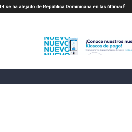
4 se ha alejado de República Dominicana en las últimas ho
e agosto de 2026
Edenorte
aturas de hasta 35 °C para este miércoles
L ROSARIO
LIVO (CONTROLANDOELEJIDO.COM)
 ¿hasta dónde puede restringirse el acceso de los ciudadan
ido a $58.44; el euro subió a $68.79
ollo energético del Cibao Central con nueva subestación 
dy Paulino conquista oro en JCC
ido a $58.53; el euro sigue a $68.74