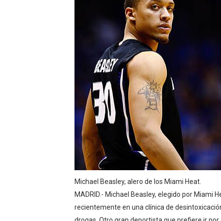
Incendio en Grecia quema 
Pacheman apuesta por la e
Dólar bajó 10 cts. y era ven
Condenan a dos 'streamers'
Nuevo Código Penal: hasta 
Michael Beasley, alero de los Miami Heat.
MADRID
.- Michael Beasley, elegido por Miami H
recientemente en una clínica de desintoxicació
drogas. Otro gran deportista que prefiere ir po