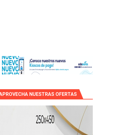
icleta
APROVECHA NUESTRAS OFERTAS
mático entre EEUU e Irán, tras la cancelación de un ataque.