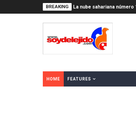
BREAKING
La nube sahariana número 1
Tasa del dólar jueves 06 d
Indomet pronostica temper
JAPY VERDEI MISS MICHEL
JAPY VERDEI MR. EDDY O
Playas públicas y hoteles:
HOME
FEATURES
Dólar bajó 9 cts. y era vend
EDENORTE impulsa el desarr
Medallista olímpica Marilei
Dólar bajó 9 cts. y era vend