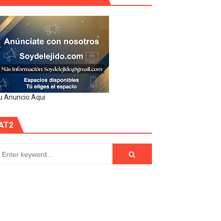
u Anuncio Aqui
AT2