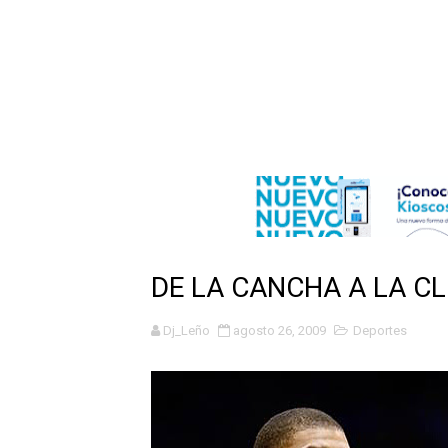
Nuevo Código Penal entra 
NY: Ultiman a puñaladas a 
Incendio en tren de Manhat
Gobierno español afirma r
Operativo en Barahona: des
Autoridades indagan muerte
DE LA CANCHA A LA CL
Accidente en Verón deja un
Dj_Leño
agosto 26, 2009
Deportes
Policía recaptura en Altami
El precio del brent cayó un
Un sismo de magnitud 3,4 s