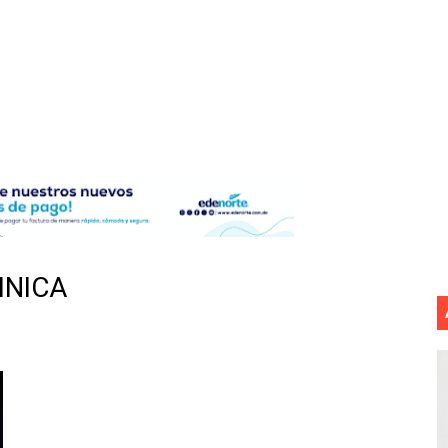
en vigor en República Dominicana
un dominicano en Long Island
tan deja 12 heridos
etorno de 70.000 migrantes en Ceuta
mantelan fábrica de alcohol adulterado y recuperan motoc
 de mujer en La Zurza, Distrito Nacional
INICA
 motorista fallecido y otra persona herida
ra a fugado del CCR San Felipe
 7,05 % a 83,77 dólares por expectativas de un acuerdo diplo
e registra en una provincia amazónica de Ecuador