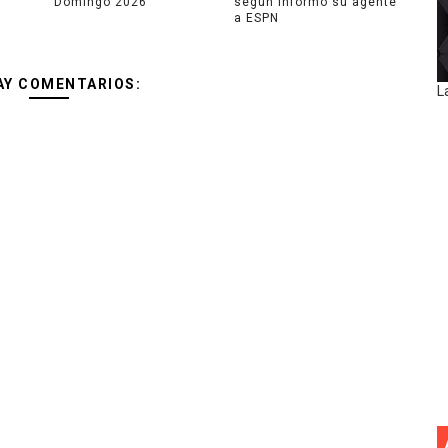
Domingo 2026
según informó su agente
a ESPN
AY COMENTARIOS:
L