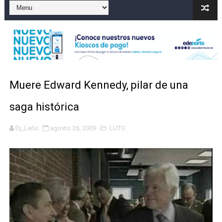
Marileidy Paulino correrá este lunes el relevo mixto 
Sismo Samaná: registran temblor de magnitud 4.8 al s
Operadores de rifas y bancas ilegales enfrentarían pen
Familia relata angustia tras explosión de tanque de gas
Muere Edward Kennedy, pilar de una
Indomet pronostica temperaturas de hasta 35 °C para 
saga histórica
JAPY VERDEI MISS MICHELL ROSARIO
Dj_Leño
agosto 26, 2009
LUTO