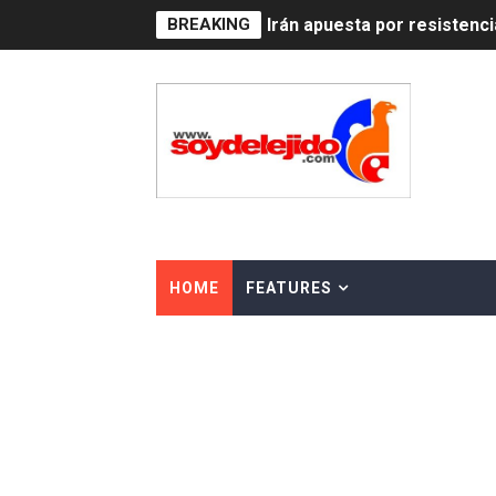
BREAKING
Dominicana demanda Yankee
Precio del dólar hoy viern
Un derrumbe en el centro d
Condenan a dos 'streamers'
Nuevo Código Penal: hasta 
La nube sahariana número 1
HOME
FEATURES
Tasa del dólar jueves 06 d
Indomet pronostica temper
JAPY VERDEI MISS MICHEL
JAPY VERDEI MR. EDDY O