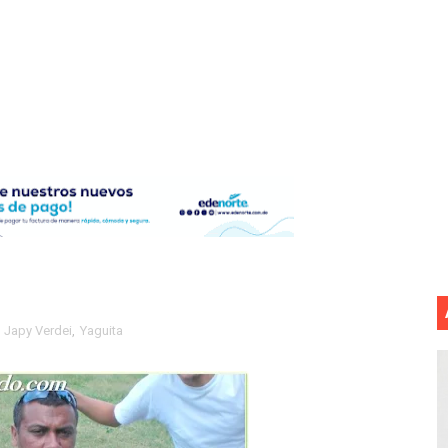
 ¿hasta dónde puede restringirse el acceso de los ciudadan
ido a $58.44; el euro subió a $68.79
ollo energético del Cibao Central con nueva subestación 
dy Paulino conquista oro en JCC
ido a $58.53; el euro sigue a $68.74
en vigor en República Dominicana
un dominicano en Long Island
,
Japy Verdei
,
Yaguita
tan deja 12 heridos
etorno de 70.000 migrantes en Ceuta
mantelan fábrica de alcohol adulterado y recuperan motoc