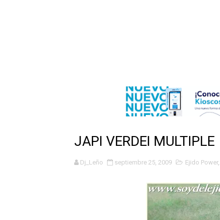
Playas públicas y hoteles:
Dólar bajó 9 cts. y era vend
EDENORTE impulsa el desarr
Medallista olímpica Marilei
Dólar bajó 9 cts. y era vend
Nuevo Código Penal entra 
JAPI VERDEI MULTIPLE
NY: Ultiman a puñaladas a 
Dj_Leño
septiembre 25, 2009
Ejido Power
Incendio en tren de Manhat
Gobierno español afirma r
Operativo en Barahona: des