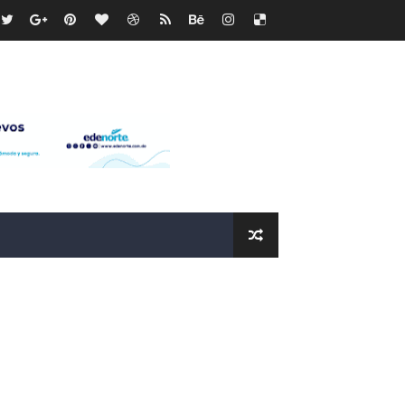
recto
ras