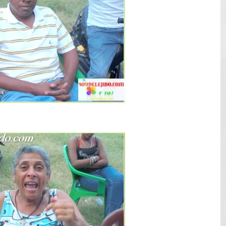
 de mujer en La Zurza, Distrito Nacional
 motorista fallecido y otra persona herida
ra a fugado del CCR San Felipe
solar de un megavatio para la planta de tratamiento de ag
ia en disputa con Estados Unidos