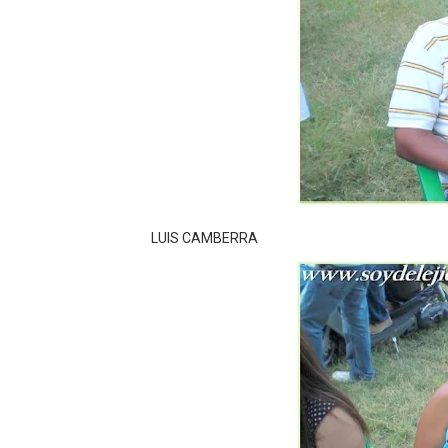
Autoridades indagan muerte
Accidente en Verón deja un
Policía recaptura en Altami
Coraasan construye parque 
Irán apuesta por resistenc
LUIS CAMBERRA