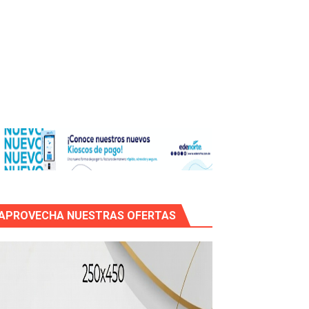
os?
de RD$118 millones y modernización total de la red en Mai
APROVECHA NUESTRAS OFERTAS
icleta