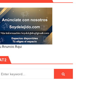
u Anuncio Aqui
AT2