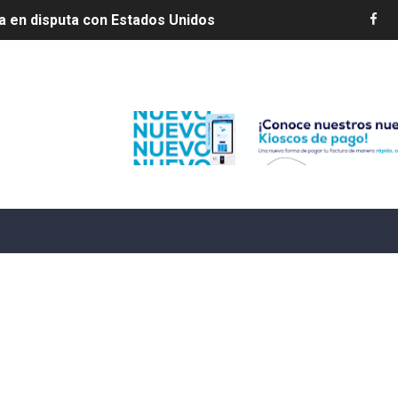
s por 10 millones de dólares
es 7 de agosto de 2026
Edenorte
e Cuba deja dos personas muertas y otra herida
 franceses por torturar hasta la muerte a su colega en di
20 años de cárcel por robo de celulares
4 se ha alejado de República Dominicana en las últimas ho
e agosto de 2026
aturas de hasta 35 °C para este miércoles
L ROSARIO
LIVO (CONTROLANDOELEJIDO.COM)