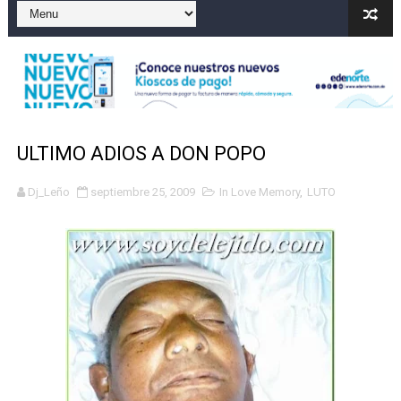
Gobierno español afirma retorno de 70.000 migrantes 
Operativo en Barahona: desmantelan fábrica de alcohol
Autoridades indagan muerte de mujer en La Zurza, Dist
Accidente en Verón deja un motorista fallecido y otra 
ULTIMO ADIOS A DON POPO
Discusión familiar termina en muerte de un joven en Mo
Dj_Leño
septiembre 25, 2009
In Love Memory
,
LUTO
Coraasan construye parque solar de un megavatio para 