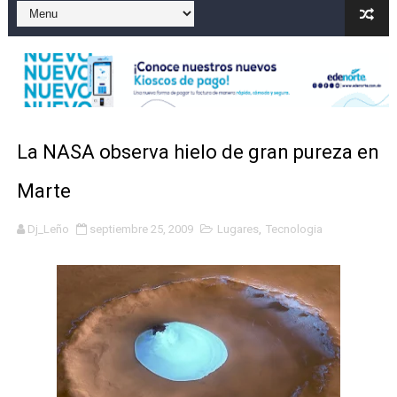
El precio del brent cayó un 7,05 % a 83,77 dólares por 
Un sismo de magnitud 3,4 se registra en una provincia
Incendio en Grecia quema 12,600 hectáreas y obliga a
Pacheman apuesta por la evolución del merengue típi
La NASA observa hielo de gran pureza en
Un derrumbe en el centro de Cuba deja dos personas m
Marte
Dj_Leño
septiembre 25, 2009
Lugares
,
Tecnologia