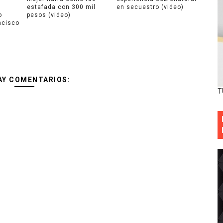
estafada con 300 mil
en secuestro (video)
o
pesos (video)
ncisco
AY COMENTARIOS:
T