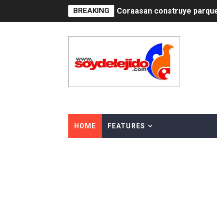
BREAKING
Irán apuesta por resistenc
Dominicana demanda Yankee
Precio del dólar hoy viern
Un derrumbe en el centro d
Condenan a dos 'streamers'
Nuevo Código Penal: hasta 
HOME
FEATURES
La nube sahariana número 1
Tasa del dólar jueves 06 d
Indomet pronostica temper
JAPY VERDEI MISS MICHEL