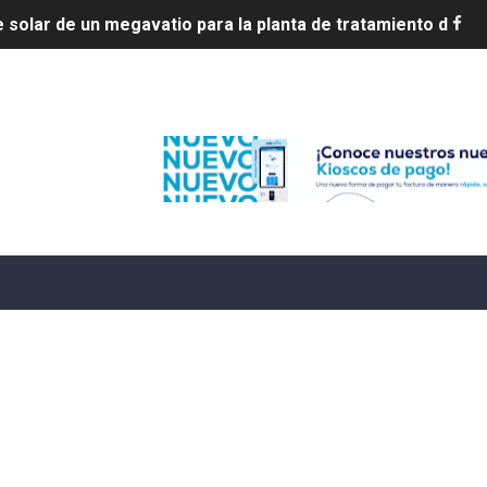
ia en disputa con Estados Unidos
s por 10 millones de dólares
Edenorte
es 7 de agosto de 2026
e Cuba deja dos personas muertas y otra herida
 franceses por torturar hasta la muerte a su colega en di
20 años de cárcel por robo de celulares
4 se ha alejado de República Dominicana en las últimas ho
e agosto de 2026
aturas de hasta 35 °C para este miércoles
L ROSARIO