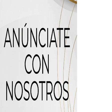
icleta
uas residuales de Rafey