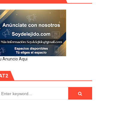
u Anuncio Aqui
AT2