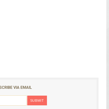
mantelan fábrica de alcohol adulterado y recuperan motoc
 de mujer en La Zurza, Distrito Nacional
 motorista fallecido y otra persona herida
en muerte de un joven en Moca; investigan a su tío
solar de un megavatio para la planta de tratamiento de ag
SCRIBE VIA EMAIL