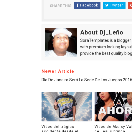
Facebook
Twitter
SHARE THIS:
About Dj_Leño
SoraTemplates is a blogger r
with premium looking layout
provide the best quality blo
Newer Article
Río De Janeiro Será La Sede De Los Juegos 201
Vídeo del trágico
Vídeo de Akeisy Va
accidente desde el
de Jesús brinda