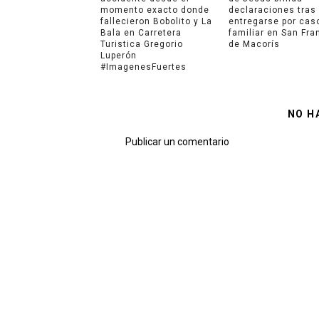
momento exacto donde
declaraciones tras
fallecieron Bobolito y La
entregarse por cas
Bala en Carretera
familiar en San Fra
Turistica Gregorio
de Macorís
Luperón
#ImagenesFuertes
NO H
Publicar un comentario