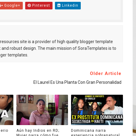
Google+
Pinterest
Linkedin
esources site is a provider of high quality blogger template
 and robust design. The main mission of SoraTemplates is to
gger templates.
Older Article
6
El Laurel Es Una Planta Con Gran Personalidad
lerio
Aún hay Indios en RD;
Dominicana narra
Mujer narra cómo fue
experiencia sobrenatural