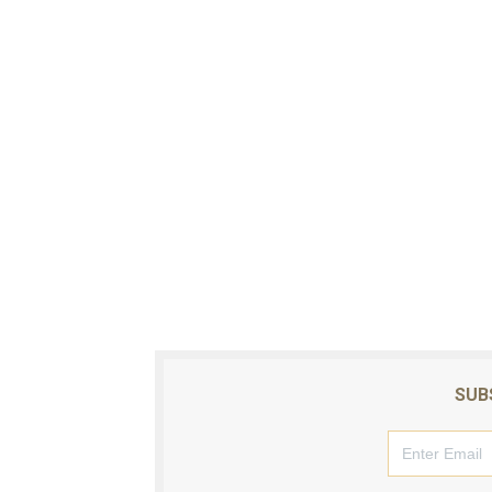
Operativo en Barahona: des
Autoridades indagan muerte
Accidente en Verón deja un
Discusión familiar termina 
Coraasan construye parque 
SUB