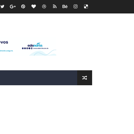
recto
ras