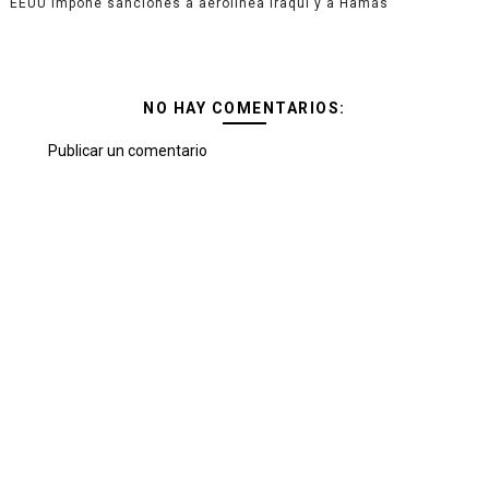
EEUU impone sanciones a aerolínea iraquí y a Hamás
NO HAY COMENTARIOS:
Publicar un comentario