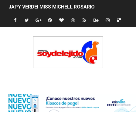
JAPY VERDEI MISS MICHELL ROSARIO
JAPY VERDEI MR. EDDY OLIVO (CONTROLANDOELEJID
Playas públicas y hoteles: ¿hasta dónde puede restring
Dólar bajó 9 cts. y era vendido a $58.44; el euro subió a
EDENORTE impulsa el desarrollo energético del Cibao C
Medallista olímpica Marileidy Paulino conquista oro en
Edenorte
Dólar bajó 9 cts. y era vendido a $58.53; el euro sigue a
Nuevo Código Penal entra en vigor en República Domin
NY: Ultiman a puñaladas a un dominicano en Long Island
Incendio en tren de Manhattan deja 12 heridos