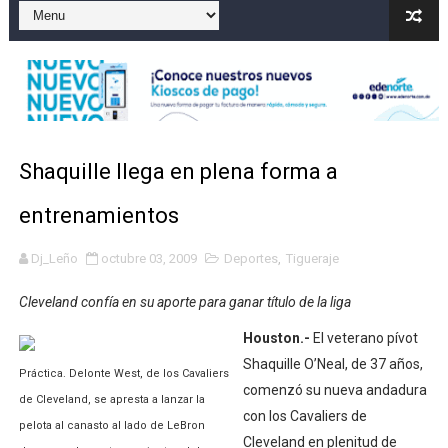
Condenan a dos 'streamers' franceses por torturar has
Nuevo Código Penal: hasta 20 años de cárcel por robo 
La nube sahariana número 14 se ha alejado de Repúblic
Tasa del dólar jueves 06 de agosto de 2026
Shaquille llega en plena forma a
Indomet pronostica temperaturas de hasta 35 °C para 
entrenamientos
Dj_Leño
octubre 03, 2009
Deportes
,
Tigueraje
Cleveland confía en su aporte para ganar título de la liga
Houston.-
El veterano pívot
Shaquille O’Neal, de 37 años,
Práctica. Delonte West, de los Cavaliers
comenzó su nueva andadura
de Cleveland, se apresta a lanzar la
con los Cavaliers de
pelota al canasto al lado de LeBron
Cleveland en plenitud de