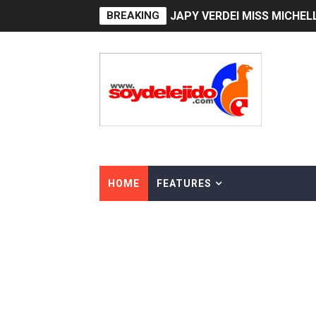
BREAKING
JAPY VERDEI MR. EDDY O
Playas públicas y hoteles:
Dólar bajó 9 cts. y era vend
EDENORTE impulsa el desarr
Medallista olímpica Marilei
Dólar bajó 9 cts. y era vend
HOME
FEATURES
Nuevo Código Penal entra 
NY: Ultiman a puñaladas a 
Incendio en tren de Manhat
Gobierno español afirma r