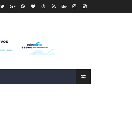
os?
de RD$118 millones y modernización total de la red en Mai