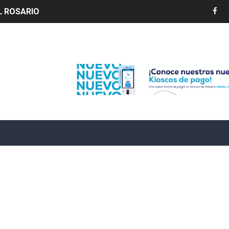
LIVO (CONTROLANDOELEJIDO.COM)
 ¿hasta dónde puede restringirse el acceso de los ciudadan
Edenorte
ido a $58.44; el euro subió a $68.79
ollo energético del Cibao Central con nueva subestación 
dy Paulino conquista oro en JCC
ido a $58.53; el euro sigue a $68.74
en vigor en República Dominicana
un dominicano en Long Island
tan deja 12 heridos
etorno de 70.000 migrantes en Ceuta