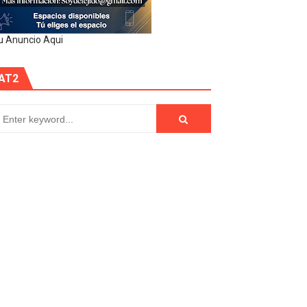
u Anuncio Aqui
AT2