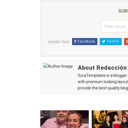
SUB
Facebook
Twitter
SHARE THIS:
About Redacción
SoraTemplates is a blogger r
with premium looking layout
provide the best quality blo