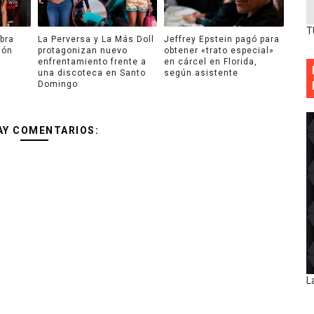
T
bra
La Perversa y La Más Doll
Jeffrey Epstein pagó para
ión
protagonizan nuevo
obtener «trato especial»
enfrentamiento frente a
en cárcel en Florida,
una discoteca en Santo
según asistente
Domingo
AY COMENTARIOS:
L