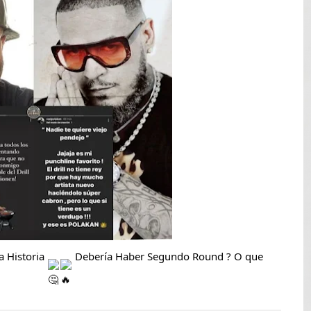
mblor de magnitud 4.8 al sur de Sánchez
as ilegales enfrentarían penas de hasta 10 años de prisión
s explosión de tanque de gas en fritura de SFM
aturas de hasta 35 °C para este miércoles
L ROSARIO
 Historia 
 Debería Haber Segundo Round ? O que 