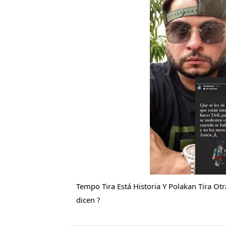
Sismo Samaná: registran te
Operadores de rifas y banc
Familia relata angustia tra
Indomet pronostica temper
JAPY VERDEI MISS MICHEL
Tempo Tira Está Historia Y Polakan Tira Otra
dicen ?