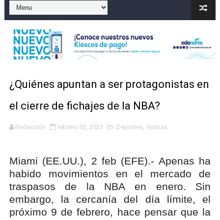
Operativo en Barahona: desmantelan fábrica de alcohol
Autoridades indagan muerte de mujer en La Zurza, Dist
Accidente en Verón deja un motorista fallecido y otra 
Discusión familiar termina en muerte de un joven en Mo
¿Quiénes apuntan a ser protagonistas en
Coraasan construye parque solar de un megavatio para 
el cierre de fichajes de la NBA?
Redacción
febrero 02, 2023
Deportes
,
Noticia
Miami (EE.UU.), 2 feb (EFE).- Apenas ha
habido movimientos en el mercado de
traspasos de la NBA en enero. Sin
embargo, la cercanía del día límite, el
próximo 9 de febrero, hace pensar que la