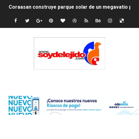
Irán apuesta por resistencia en disputa con Estados Un
Dominicana demanda Yankees por 10 millones de dólar
Precio del dólar hoy viernes 7 de agosto de 2026
Un derrumbe en el centro de Cuba deja dos personas m
Condenan a dos 'streamers' franceses por torturar has
Nuevo Código Penal: hasta 20 años de cárcel por robo 
Edenorte
La nube sahariana número 14 se ha alejado de Repúblic
Tasa del dólar jueves 06 de agosto de 2026
Indomet pronostica temperaturas de hasta 35 °C para 
JAPY VERDEI MISS MICHELL ROSARIO