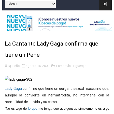
Dólar bajó 9 cts. y era vendido a $58.53; el euro sigue a
Nuevo Código Penal entra en vigor en República Domin
NY: Ultiman a puñaladas a un dominicano en Long Island
Incendio en tren de Manhattan deja 12 heridos
La Cantante Lady Gaga confirma que
Lionel Messi y su familia despiden a su padre Jorge e
tiene un Pene
Dj_Leño
agosto 16, 2009
Farandula
,
Tigueraje
Lady Gaga
confirmó que tiene un óorgano sexual masculino que,
aunque la convierte en hermafrodita, no interviene con la
normalidad de su vida y su carrera.
“No es algo de
lo que
me tenga que avergonzar, simplemente es algo