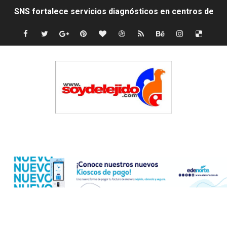
SNS fortalece servicios diagnósticos en centros de Pr
PRM elige dirección unificada con Abinader, Garrigó y 
Presidente Abinader, Hipólito Mejía y David Collado ma
Discusión familiar termina en muerte de un joven en Mo
Coraasan construye parque solar de un megavatio para 
Irán apuesta por resistencia en disputa con Estados Un
Edenorte
Dominicana demanda Yankees por 10 millones de dólar
Precio del dólar hoy viernes 7 de agosto de 2026
Un derrumbe en el centro de Cuba deja dos personas m
Condenan a dos 'streamers' franceses por torturar has